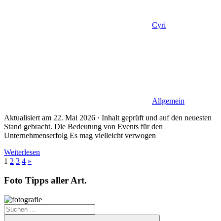
Cyri
Allgemein
Aktualisiert am 22. Mai 2026 · Inhalt geprüft und auf den neuesten
Stand gebracht. Die Bedeutung von Events für den
Unternehmenserfolg Es mag vielleicht verwogen
Weiterlesen
Seitennummerierung
Nächste
1
2
3
4
»
Beiträge
der
Foto Tipps aller Art.
Beiträge
Suchen
nach: