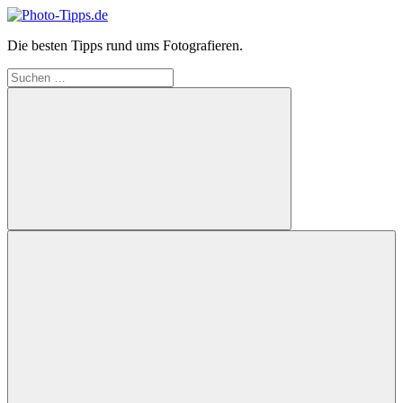
Zum
Inhalt
Die besten Tipps rund ums Fotografieren.
springen
Photo-
Suchen
Tipps.de
nach:
Suchen