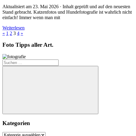
Aktualisiert am 23. Mai 2026 · Inhalt geprüft und auf den neuesten
Stand gebracht. Katzenfotos und Hundefotografie ist wahrlich nicht
einfach! Immer wenn man mit
Weiterlesen
Seitennummerierung
Vorherige
Nächste
«
1
2
3
4
»
Beiträge
Beiträge
der
Foto Tipps aller Art.
Beiträge
Suchen
nach:
Suchen
Kategorien
Kategorien