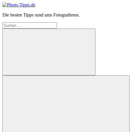
Zum
Inhalt
Die besten Tipps rund ums Fotografieren.
springen
Photo-
Suchen
Tipps.de
nach:
Suchen