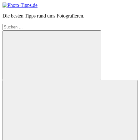
Zum
Inhalt
Photo-
Die besten Tipps rund ums Fotografieren.
springen
Tipps.de
Suchen
nach:
Suchen