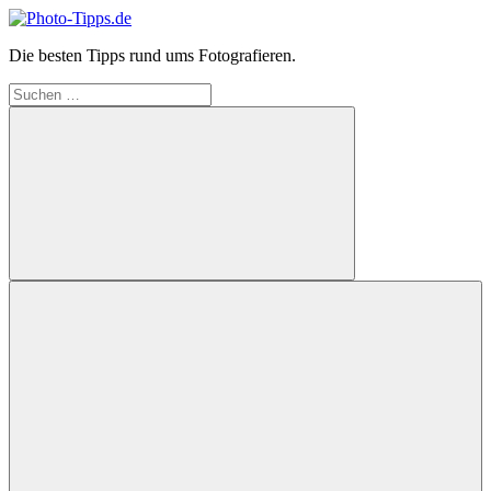
Zum
Inhalt
Photo-
Die besten Tipps rund ums Fotografieren.
springen
Tipps.de
Suchen
nach:
Suchen