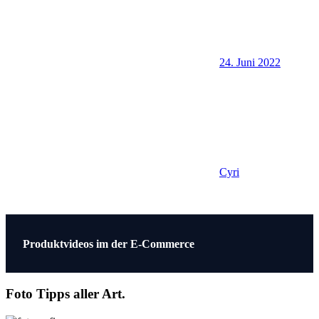
24. Juni 2022
Cyri
Beitragsnavigation
Vorheriger
Produktvideos im der E-Commerce
Beitrag:
Foto Tipps aller Art.