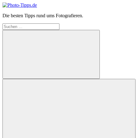
Zum
Inhalt
Photo-
Die besten Tipps rund ums Fotografieren.
springen
Tipps.de
Suchen
nach:
Suchen