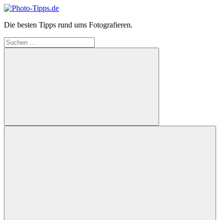
Zum
Inhalt
Photo-
Die besten Tipps rund ums Fotografieren.
springen
Tipps.de
Suchen
nach:
Suchen