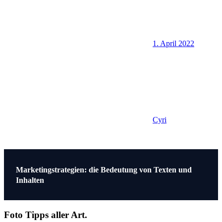
1. April 2022
Cyri
Beitragsnavigation
Vorheriger
Marketingstrategien: die Bedeutung von Texten und
Beitrag:
Inhalten
Foto Tipps aller Art.