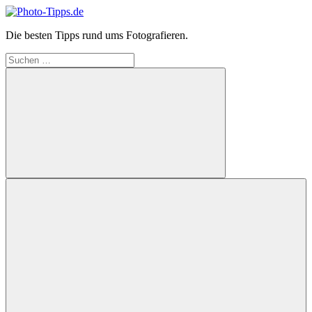
Zum
Inhalt
Photo-
Die besten Tipps rund ums Fotografieren.
springen
Tipps.de
Suchen
nach:
Suchen