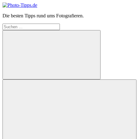
Zum
Inhalt
Photo-
Die besten Tipps rund ums Fotografieren.
springen
Tipps.de
Suchen
nach:
Suchen