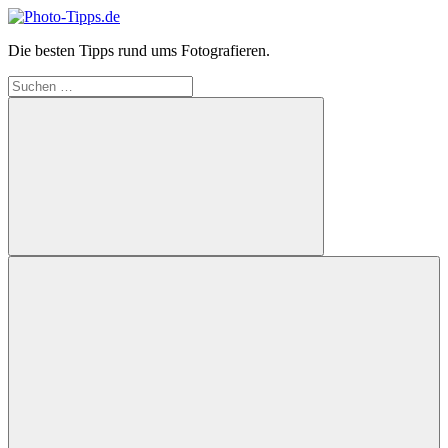
Zum
Inhalt
Photo-
Die besten Tipps rund ums Fotografieren.
springen
Tipps.de
Suchen
nach:
Suchen