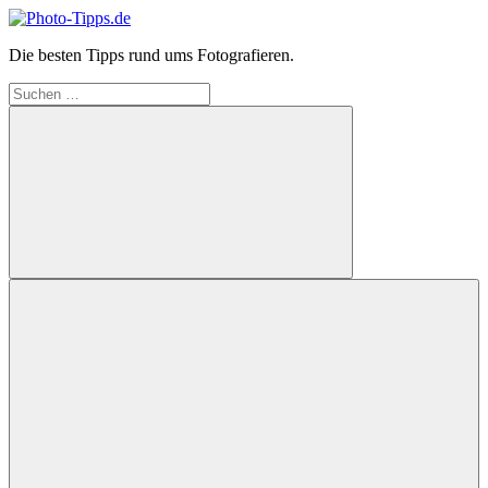
Zum
Inhalt
Photo-
Die besten Tipps rund ums Fotografieren.
springen
Tipps.de
Suchen
nach:
Suchen