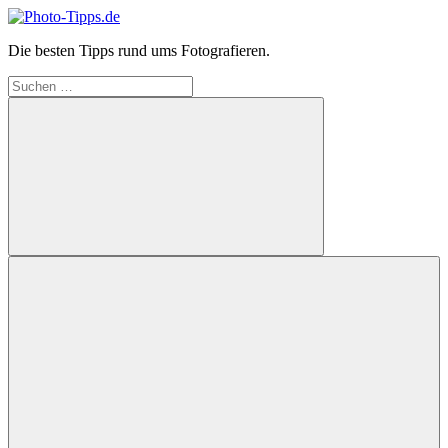
Zum
Inhalt
Photo-
Die besten Tipps rund ums Fotografieren.
springen
Tipps.de
Suchen
nach:
Suchen