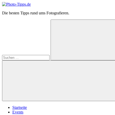
Zum
Inhalt
Photo-
Die besten Tipps rund ums Fotografieren.
springen
Tipps.de
Suchen
nach:
Suchen
Startseite
Events