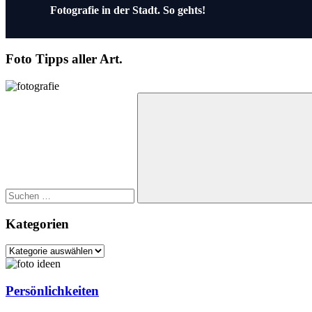
Beitragsnavigation
Vorheriger
Fotografie in der Stadt. So gehts!
Beitrag:
Foto Tipps aller Art.
Suchen
nach:
Suchen
Kategorien
Kategorien
Persönlichkeiten