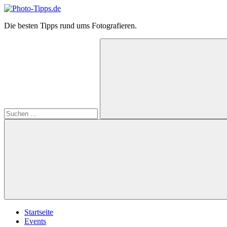
Zum
Inhalt
Photo-
Die besten Tipps rund ums Fotografieren.
springen
Tipps.de
Suchen
nach:
Suchen
Startseite
Events