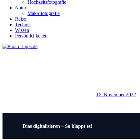
Hochzeitsfotografie
Natur
Makrofotografie
Reise
Technik
Wissen
Persönlichkeiten
16. November 2022
Beitragsnavigation
Vorheriger
Dias digitalisieren – So klappt es!
Beitrag: