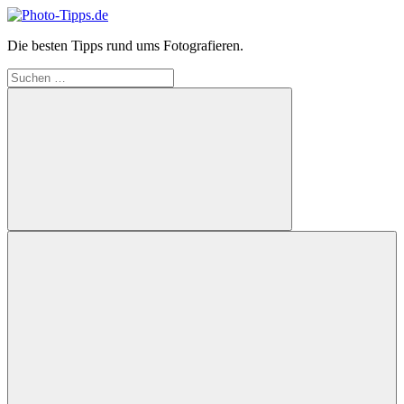
Zum
Inhalt
Photo-
Die besten Tipps rund ums Fotografieren.
springen
Tipps.de
Suchen
nach:
Suchen