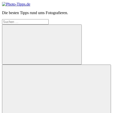
Zum
Inhalt
Photo-
Die besten Tipps rund ums Fotografieren.
springen
Tipps.de
Suchen
nach:
Suchen